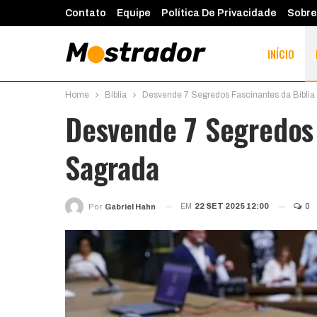
Contato
Equipe
Política De Privacidade
Sobre
INÍCIO
Home
Bíblia
Desvende 7 Segredos Fascinantes da Bíblia
Desvende 7 Segredos 
Sagrada
EM
22 SET 2025 12:00
0
Por
Gabriel Hahn