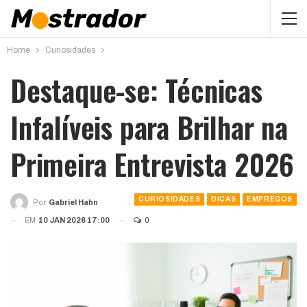
Home
Curiosidades
Destaque-se: Técnicas
Infalíveis para Brilhar na
Primeira Entrevista 2026
CURIOSIDADES
DICAS
EMPREGOS
Por
Gabriel Hahn
EM
10 JAN 2026 17:00
0