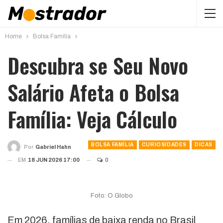
Home
Bolsa Família
Descubra se Seu Novo
Salário Afeta o Bolsa
Família: Veja Cálculo
BOLSA FAMÍLIA
CURIOSIDADES
DICAS
Por
Gabriel Hahn
EM
18 JUN 2026 17:00
0
Foto: O Globo
Em 2026, famílias de baixa renda no Brasil