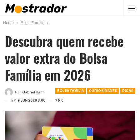
Home
Bolsa Família
Descubra quem recebe
valor extra do Bolsa
Família em 2026
BOLSA FAMÍLIA
CURIOSIDADES
DICAS
Por
Gabriel Hahn
EM
9 JUN 2026 8:00
0