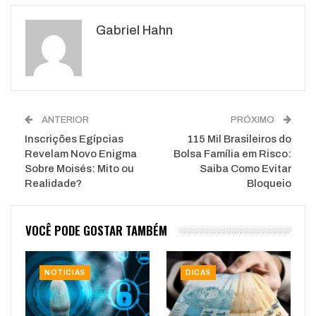
Google+
ReddIt
Gabriel Hahn
WhatsApp
Pinterest
O email
ANTERIOR
PRÓXIMO
Inscrições Egípcias
115 Mil Brasileiros do
Revelam Novo Enigma
Bolsa Família em Risco:
Sobre Moisés: Mito ou
Saiba Como Evitar
Realidade?
Bloqueio
VOCÊ PODE GOSTAR TAMBÉM
NOTÍCIAS
DICAS