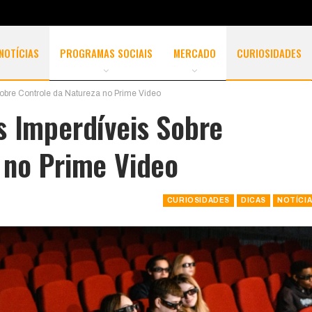
NOTÍCIAS
PROGRAMAS SOCIAIS
MERCADO
CURIOSIDADES
obre Controle da Natureza no Prime Video
s Imperdíveis Sobre
 no Prime Video
CURIOSIDADES
DICAS
NOTÍCI