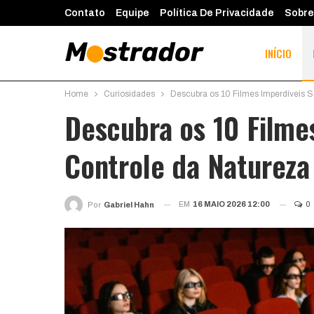
Contato
Equipe
Política De Privacidade
Sobre
INÍCIO
Home
Curiosidades
Descubra os 10 Filmes Imperdíveis S
Descubra os 10 Filme
Controle da Natureza
EM
16 MAIO 2026 12:00
0
Por
Gabriel Hahn