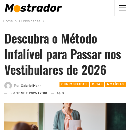
Home
Curiosidades
Descubra o Método
Infalível para Passar nos
Vestibulares de 2026
CURIOSIDADES
DICAS
NOTÍCIAS
Por
Gabriel Hahn
EM
18 SET 2025 17:00
0