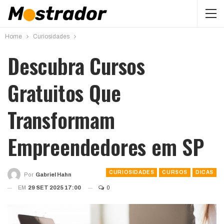
Home
Curiosidades
Descubra Cursos
Gratuitos Que
Transformam
Empreendedores em SP
CURIOSIDADES
CURSOS
DICAS
Por
Gabriel Hahn
EM
29 SET 2025 17:00
0