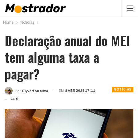
Home
Notícias
Declaração anual do MEI
tem alguma taxa a
pagar?
NOTÍCIAS
EM
8 ABR 2025 17:11
Por
Clyverton Silva
0