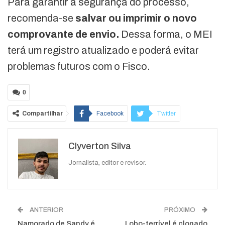
Para garantir a segurança do processo,
recomenda-se
salvar ou imprimir o novo
comprovante de envio.
Dessa forma, o MEI
terá um registro atualizado e poderá evitar
problemas futuros com o Fisco.
0
Compartilhar
Facebook
Twitter
Google+
ReddIt
Clyverton Silva
WhatsApp
Pinterest
O email
Jornalista, editor e revisor.
ANTERIOR
PRÓXIMO
Namorado de Sandy é
Lobo-terrível é clonado