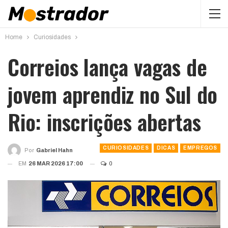
Home
Curiosidades
Correios lança vagas de
jovem aprendiz no Sul do
Rio: inscrições abertas
CURIOSIDADES
DICAS
EMPREGOS
Por
Gabriel Hahn
EM
26 MAR 2026 17:00
0