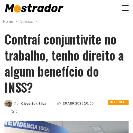
Home
Notícias
Contraí conjuntivite no
trabalho, tenho direito a
algum benefício do
INSS?
NOTÍCIAS
EM
26 ABR 2025 10:00
Por
Clyverton Silva
0