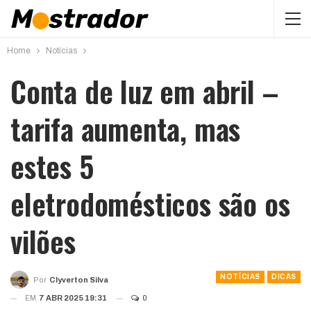
Home
Notícias
Conta de luz em abril –
tarifa aumenta, mas
estes 5
eletrodomésticos são os
vilões
NOTÍCIAS
DICAS
Por
Clyverton Silva
EM
7 ABR 2025 19:31
0