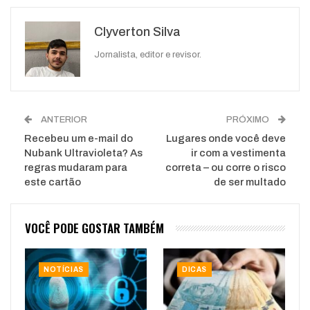
Google+
ReddIt
Clyverton Silva
WhatsApp
Pinterest
O email
Jornalista, editor e revisor.
ANTERIOR
PRÓXIMO
Recebeu um e-mail do
Lugares onde você deve
Nubank Ultravioleta? As
ir com a vestimenta
regras mudaram para
correta – ou corre o risco
este cartão
de ser multado
VOCÊ PODE GOSTAR TAMBÉM
NOTÍCIAS
DICAS