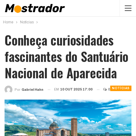
Home
Notícias
Conheça curiosidades
fascinantes do Santuário
Nacional de Aparecida
NOTÍCIAS
EM
10 OUT 2025 17:00
0
Por
Gabriel Hahn