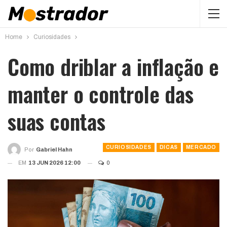
Home
Curiosidades
Como driblar a inflação e
manter o controle das
suas contas
CURIOSIDADES
DICAS
MERCADO
Por
Gabriel Hahn
EM
13 JUN 2026 12:00
0