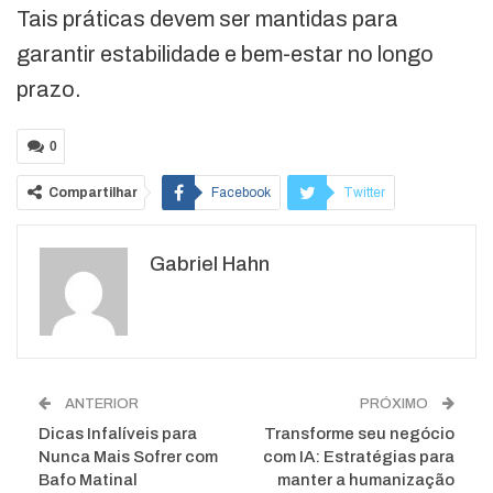
Tais práticas devem ser mantidas para
garantir estabilidade e bem-estar no longo
prazo.
0
Compartilhar
Facebook
Twitter
Google+
ReddIt
Gabriel Hahn
WhatsApp
Pinterest
O email
ANTERIOR
PRÓXIMO
Dicas Infalíveis para
Transforme seu negócio
Nunca Mais Sofrer com
com IA: Estratégias para
Bafo Matinal
manter a humanização