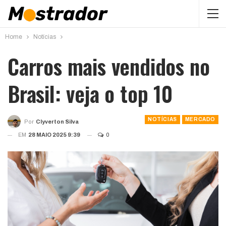
Home
Notícias
Carros mais vendidos no
Brasil: veja o top 10
NOTÍCIAS
MERCADO
Por
Clyverton Silva
EM
28 MAIO 2025 9:39
0