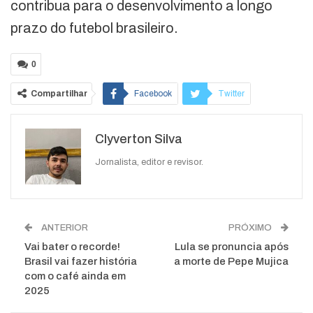
contribua para o desenvolvimento a longo
prazo do futebol brasileiro.
0
Compartilhar
Facebook
Twitter
Google+
ReddIt
Clyverton Silva
WhatsApp
Pinterest
O email
Jornalista, editor e revisor.
ANTERIOR
PRÓXIMO
Vai bater o recorde!
Lula se pronuncia após
Brasil vai fazer história
a morte de Pepe Mujica
com o café ainda em
2025