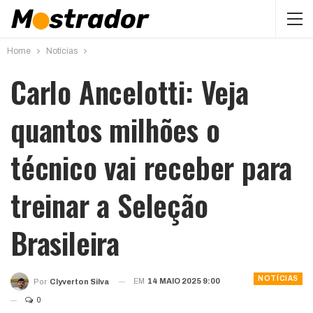
Home
Notícias
Carlo Ancelotti: Veja
quantos milhões o
técnico vai receber para
treinar a Seleção
Brasileira
NOTÍCIAS
EM
14 MAIO 2025 9:00
Por
Clyverton Silva
0