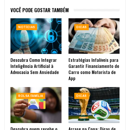
VOCÊ PODE GOSTAR TAMBÉM
NOTÍCIAS
DICAS
Descubra Como Integrar
Estratégias Infalíveis para
Inteligência Artificial à
Garantir Financiamento de
Advocacia Sem Ansiedade
Carro como Motorista de
App
BOLSA FAMÍLIA
DICAS
Descubra quem recebe o
Arrase na Copa: Dicas de