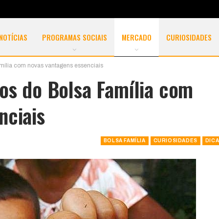
NOTÍCIAS
PROGRAMAS SOCIAIS
MERCADO
CURIOSIDADES
amília com novas vantagens essenciais
ios do Bolsa Família com
nciais
BOLSA FAMÍLIA
CURIOSIDADES
DIC