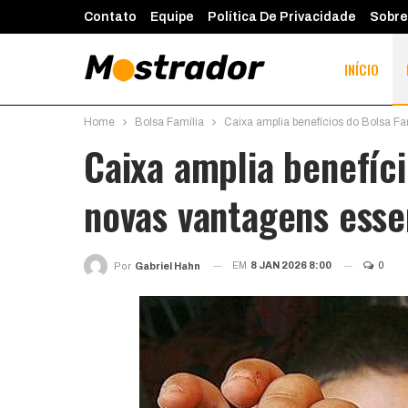
Contato
Equipe
Política De Privacidade
Sobre
INÍCIO
Home
Bolsa Família
Caixa amplia benefícios do Bolsa F
Caixa amplia benefíc
novas vantagens esse
EM
8 JAN 2026 8:00
0
Por
Gabriel Hahn