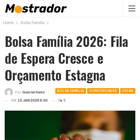
Home
Bolsa Família
Bolsa Família 2026: Fila
de Espera Cresce e
Orçamento Estagna
BOLSA FAMÍLIA
CURIOSIDADES
DICAS
Por
Gabriel Hahn
EM
12 JAN 2026 8:00
0