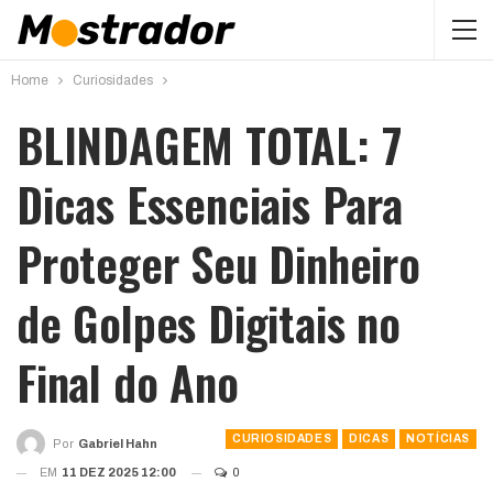
Home
Curiosidades
BLINDAGEM TOTAL: 7
Dicas Essenciais Para
Proteger Seu Dinheiro
de Golpes Digitais no
Final do Ano
CURIOSIDADES
DICAS
NOTÍCIAS
Por
Gabriel Hahn
EM
11 DEZ 2025 12:00
0