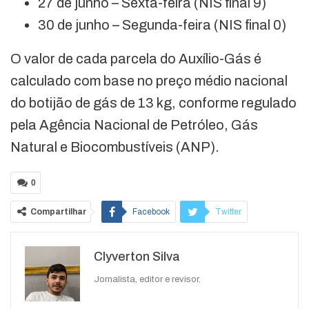
27 de junho – Sexta-feira (NIS final 9)
30 de junho – Segunda-feira (NIS final 0)
O valor de cada parcela do Auxílio-Gás é
calculado com base no preço médio nacional
do botijão de gás de 13 kg, conforme regulado
pela Agência Nacional de Petróleo, Gás
Natural e Biocombustíveis (ANP).
0
Compartilhar
Facebook
Twitter
Google+
ReddIt
Clyverton Silva
WhatsApp
Pinterest
O email
Jornalista, editor e revisor.