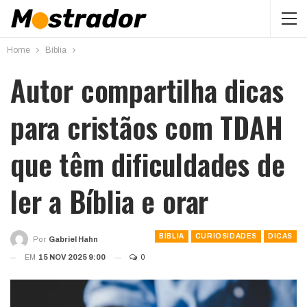
Home
Bíblia
Autor compartilha dicas
para cristãos com TDAH
que têm dificuldades de
ler a Bíblia e orar
BÍBLIA
CURIOSIDADES
DICAS
Por
Gabriel Hahn
EM
15 NOV 2025 9:00
0