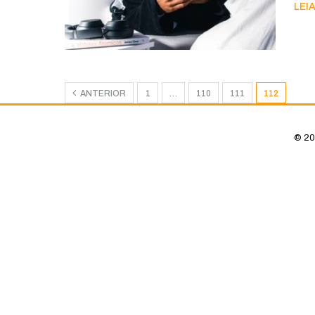
LEIA
ANTERIOR
1
…
110
111
112
© 20