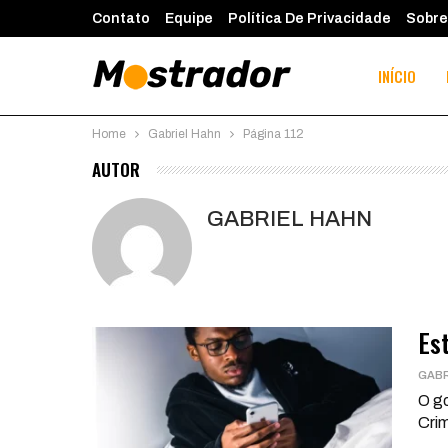
Contato
Equipe
Política De Privacidade
Sobre
INÍCIO
Home
Gabriel Hahn
Página 112
AUTOR
GABRIEL HAHN
Es
GABR
O go
Crim