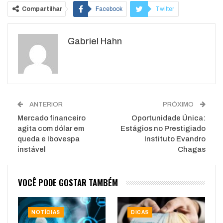
Compartilhar
Facebook
Twitter
Google+
ReddIt
Gabriel Hahn
WhatsApp
Pinterest
O email
ANTERIOR
PRÓXIMO
Mercado financeiro
Oportunidade Única:
agita com dólar em
Estágios no Prestigiado
queda e Ibovespa
Instituto Evandro
instável
Chagas
VOCÊ PODE GOSTAR TAMBÉM
NOTÍCIAS
DICAS