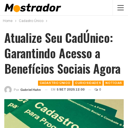
Home
Cadastro Único
Atualize Seu CadÚnico:
Garantindo Acesso a
Benefícios Sociais Agora
CADASTRO ÚNICO
CURIOSIDADES
NOTÍCIAS
EM
5 SET 2025 12:00
0
Por
Gabriel Hahn