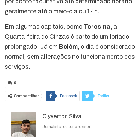
por ponto facultativo até determinado horário,
geralmente até o meio-dia ou 14h.
Em algumas capitais, como
Teresina,
a
Quarta-feira de Cinzas é parte de um feriado
prolongado. Já em
Belém,
o dia é considerado
normal, sem alterações no funcionamento dos
serviços.
0
Compartilhar
Facebook
Twitter
Google+
ReddIt
Clyverton Silva
WhatsApp
Pinterest
O email
Jornalista, editor e revisor.