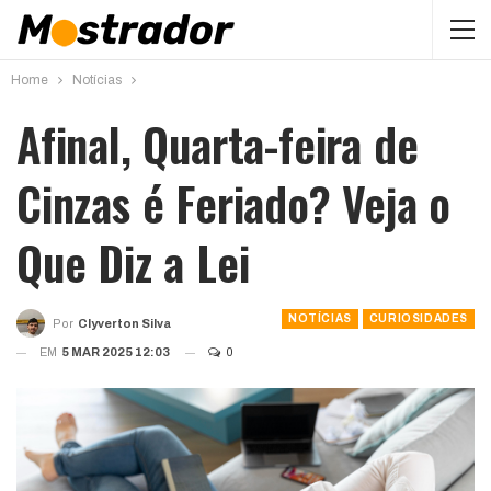
Home
Notícias
Afinal, Quarta-feira de
Cinzas é Feriado? Veja o
Que Diz a Lei
NOTÍCIAS
CURIOSIDADES
Por
Clyverton Silva
EM
5 MAR 2025 12:03
0