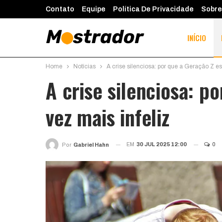
Contato
Equipe
Política De Privacidade
Sobre
INÍCIO
Home
Notícias
A crise silenciosa: por que a Geração Z es
A crise silenciosa: p
vez mais infeliz
EM
30 JUL 2025 12:00
0
Por
Gabriel Hahn