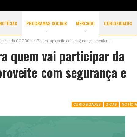
NOTÍCIAS
PROGRAMAS SOCIAIS
MERCADO
CURIOSIDADES
rticipar da COP 30 em Belém: aproveite com segurança e conforto
ra quem vai participar da
roveite com segurança e
CURIOSIDADES
DICAS
NOTÍCI