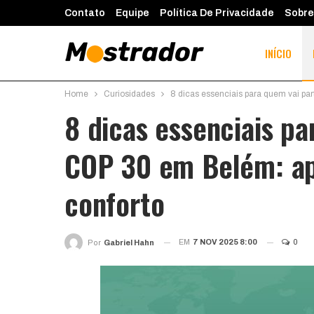
Contato
Equipe
Política De Privacidade
Sobre
INÍCIO
Home
Curiosidades
8 dicas essenciais para quem vai pa
8 dicas essenciais pa
COP 30 em Belém: ap
conforto
EM
7 NOV 2025 8:00
0
Por
Gabriel Hahn