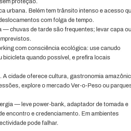
 sem proteção.
ica urbana. Belém tem trânsito intenso e acesso q
e deslocamentos com folga de tempo.
ca — chuvas de tarde são frequentes; levar capa o
imprevistos.
rking com consciência ecológica: use canudo
 bicicleta quando possível, e prefira locais
al. A cidade oferece cultura, gastronomia amazôni
sessões, explore o mercado Ver-o-Peso ou parque
nergia — leve power-bank, adaptador de tomada e
 de encontro e credenciamento. Em ambientes
ctividade pode falhar.