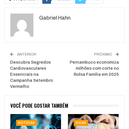
Google+
ReddIt
Gabriel Hahn
WhatsApp
Pinterest
O email
ANTERIOR
PRÓXIMO
Descubra Segredos
Pernambuco economiza
Cardiovasculares
milhões com corte no
Essenciais na
Bolsa Família em 2025
Campanha Setembro
Vermelho
VOCÊ PODE GOSTAR TAMBÉM
NOTÍCIAS
DICAS