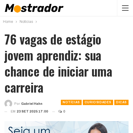
Home
Notícias
76 vagas de estágio
jovem aprendiz: sua
chance de iniciar uma
carreira
NOTÍCIAS
CURIOSIDADES
DICAS
Por
Gabriel Hahn
EM
23 SET 2025 17:00
0