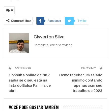
0
Compartilhar
Facebook
Twitter
Google+
ReddIt
Clyverton Silva
WhatsApp
Pinterest
O email
Jornalista, editor e revisor.
ANTERIOR
PRÓXIMO
Consulta online de NIS:
Como receber um salário
saiba se o seu está na
mínimo contando
lista do Bolsa Família de
apenas com seu
abril
trabalho de 2023
VOCÊ PODE GOSTAR TAMBÉM