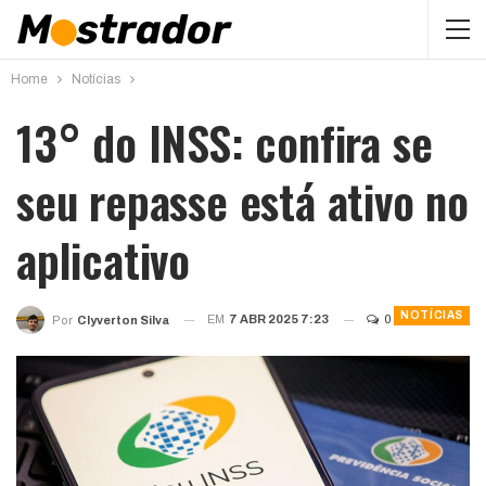
Home
Notícias
13° do INSS: confira se
seu repasse está ativo no
aplicativo
NOTÍCIAS
EM
7 ABR 2025 7:23
0
Por
Clyverton Silva