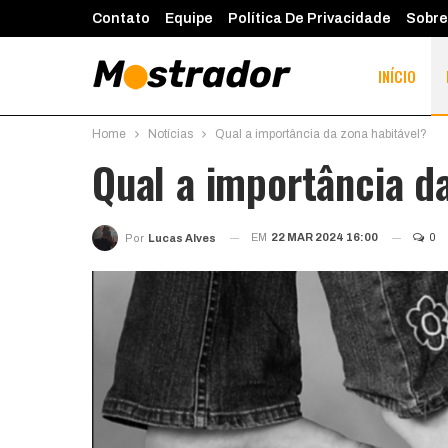
Contato
Equipe
Política De Privacidade
Sobre
INÍCIO
Home
Notícias
Qual a importância da zona habitável?
Qual a importância d
EM
22 MAR 2024 16:00
0
Por
Lucas Alves